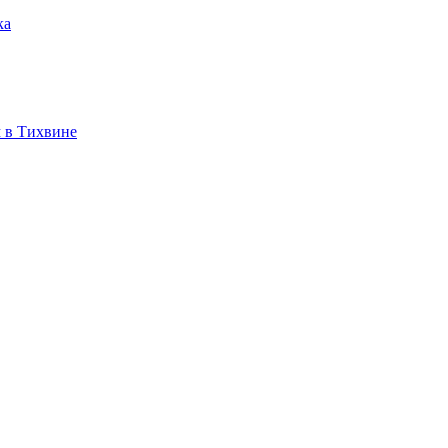
ка
 в Тихвине