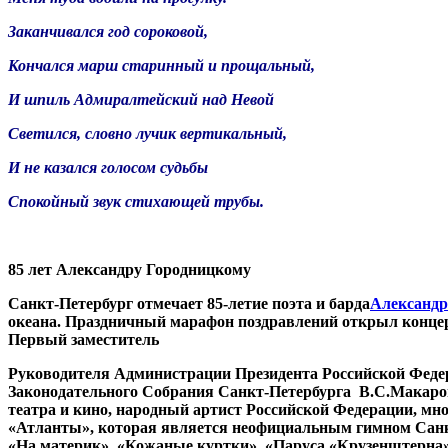
Заканчивался год сороковой,
Кончался марш старинный и прощальный,
И шпиль Адмиралтейский над Невой
Светился, словно лучик вертикальный,
И не казался голосом судьбы
Спокойный звук стихающей трубы.
85 лет Александру Городницкому
Санкт-Петербург отмечает 85-летие поэта и барда
Александр
океана. Праздничный марафон поздравлений открыл концер
Первый заместитель
Руководителя Администрации Президента Российской Фед
Законодательного Собрания Санкт-Петербурга В.С.Макаров,
театра и кино, народный артист Российской Федерации, мн
«Атланты», которая является
неофициальным гимном Санкт
«На материк», «Кожаные куртки», «Паруса «Крузенштерна»,