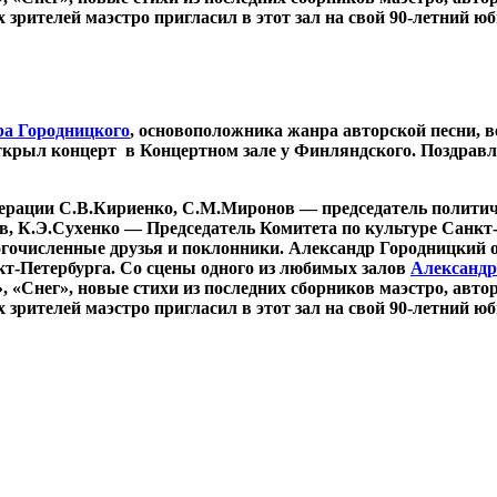
 зрителей маэстро пригласил в этот зал на свой 90-летний ю
а Городницкого
, основоположника жанра авторской песни, в
ткрыл концерт в Концертном зале у Финляндского. Поздрав
дерации С.В.Кириенко, С.М.Миронов — председатель поли
 К.Э.Сухенко — Председатель Комитета по культуре Санкт-П
огочисленные друзья и поклонники. Александр Городницкий 
т-Петербурга. Со сцены одного из любимых залов
Александр
 «Снег», новые стихи из последних сборников маэстро, авто
 зрителей маэстро пригласил в этот зал на свой 90-летний ю