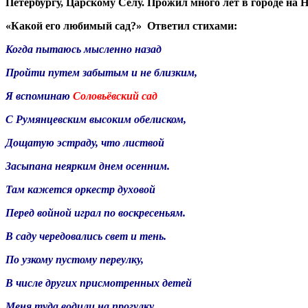
Петербургу, Царскому Селу. Прожил много лет в городе на Н
«Какой его любимый сад?»
Ответил стихами:
Когда пытаюсь мысленно назад
Пройти путем забытым и не близким,
Я вспоминаю
Соловьёвский сад
С Румянцевским высоким обелиском,
Дощатую эстраду, что листвой
Засыпана неярким днем осенним.
Там кажется оркестр духовой
Перед войной играл по воскресеньям.
В саду чередовались свет и тень.
По узкому пустому переулку,
В числе других присмотренных детей
Меня туда водили на прогулку.