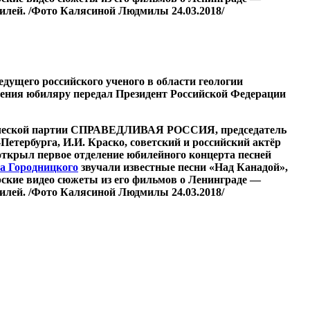
билей.
/Фото Калясиной Людмилы 24.03.2018/
едущего российского ученого в области геологии
ления юбиляру передал Президент Российской Федерации
тической партии СПРАВЕДЛИВАЯ РОССИЯ, председатель
етербурга, И.И. Краско, советский и российский актёр
открыл первое отделение юбилейного концерта песней
а Городницкого
звучали известные песни «Над Канадой»,
рские видео сюжеты из его фильмов о Ленинграде —
билей.
/Фото Калясиной Людмилы 24.03.2018/