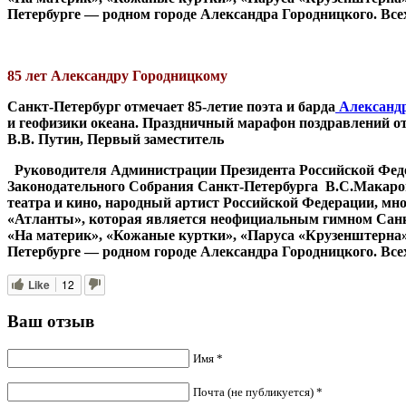
Петербурге — родном городе Александра Городницкого. Всех
85 лет Александру Городницкому
Санкт-Петербург отмечает 85-летие поэта и барда
Александр
и геофизики океана. Праздничный марафон поздравлений о
В.В. Путин, Первый заместитель
Руководителя Администрации Президента Российской Фе
Законодательного Собрания Санкт-Петербурга В.С.Макаров,
театра и кино, народный артист Российской Федерации, мн
«Атланты», которая является неофициальным гимном Санк
«На материк», «Кожаные куртки», «Паруса «Крузенштерна»,
Петербурге — родном городе Александра Городницкого. Всех
Like
12
Ваш отзыв
Имя *
Почта (не публикуется) *