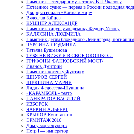
Памятник легендарному летчику В.П.Чкалову
Потаенное судно — первая в России подводная лод
Дворцы сериала «Война и мир»
Вячеслав Зайцев
КУШНЕР АЛЕКСАНДР
Памятник хирургу академику Федору Углову
КАЛЯСИНА ЛЮДМИЛА
Памятник детям блокадного Ленинграда, погибшим
ЧУРСИНА ЛЮДМИЛА
Татьяна Бушманова
ТЕБЯ НЕ ВИЖУ Я В СВОЕ ОКОШКО…
ГРИФОНЫ /БАНКОВСКИЙ МОСТ/
Иванов Дмитрий
Памятник котенку Фунтику
ШНУРОВ СЕРГЕЙ
ШУКШИНА МАРИЯ
Лидия Федосеева-Шукшина
«КАРАМБОЛЬ» театр
ПАНКРАТОВ ВАСИЛИЙ
ИЗБОРСК
ЧАРКИН АЛЬБЕРТ
КРЫЛОВ Константин
ЭРМИТАЖ 2016
Дом у моря /курорт/
Петр I — император