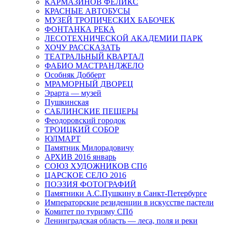
КАРМАЗИНОВ ФЕЛИКС
КРАСНЫЕ АВТОБУСЫ
МУЗЕЙ ТРОПИЧЕСКИХ БАБОЧЕК
ФОНТАНКА РЕКА
ЛЕСОТЕХНИЧЕСКОЙ АКАДЕМИИ ПАРК
ХОЧУ РАССКАЗАТЬ
ТЕАТРАЛЬНЫЙ КВАРТАЛ
ФАБИО МАСТРАНДЖЕЛО
Особняк Добберт
МРАМОРНЫЙ ДВОРЕЦ
Эрарта — музей
Пушкинская
САБЛИНСКИЕ ПЕЩЕРЫ
Феодоровский городок
ТРОИЦКИЙ СОБОР
ЮЛМАРТ
Памятник Милорадовичу
АРХИВ 2016 январь
СОЮЗ ХУДОЖНИКОВ СПб
ЦАРСКОЕ СЕЛО 2016
ПОЭЗИЯ ФОТОГРАФИЙ
Памятники А.С.Пушкину в Санкт-Петербурге
Императорские резиденции в искусстве пастели
Комитет по туризму СПб
Ленинградская область — леса, поля и реки