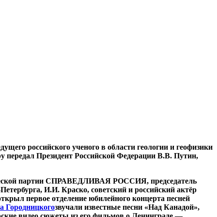
дущего российского ученого в области геологии и геофизики
 передал Президент Российской Федерации В.В. Путин,
тической партии СПРАВЕДЛИВАЯ РОССИЯ, председатель
етербурга, И.И. Краско, советский и российский актёр
открыл первое отделение юбилейного концерта песней
а Городницкого
звучали известные песни «Над Канадой»,
рские видео сюжеты из его фильмов о Ленинграде —