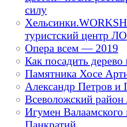
силу
Хельсинки.WORKSHO
туристский центр ЛО
Опера всем — 2019
Как посадить дерево 
Памятника Хосе Арт
Александр Петров и 
Всеволожский район 
Игумен Валаамского
Панкратий