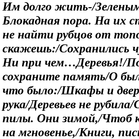
Им долго жить
-/Зелены
Блокадная пора. На их с
не найти рубцов от топ
скажешь:/Cохранились чу
Ни при чем…
Деревья!/П
сохраните память/О бы
что было:/Шкафы и двер
рука/Деревьев не рубила/
пилы.
Они зимой,/Чтоб к
на мгновенье,/Книги, пи