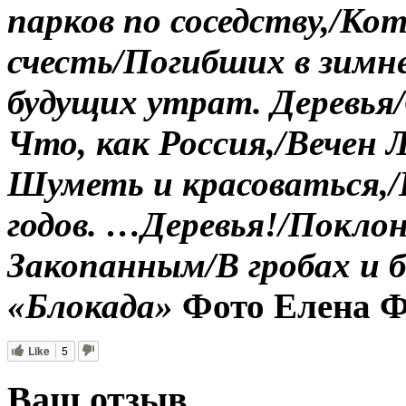
парков по соседству,/Кот
счесть/Погибших в зимн
будущих утрат.
Деревья
Что, как Россия,/Вечен 
Шуметь и красоваться,/
годов.
…Деревья!/Поклон
Закопанным/В гробах и бе
«Блокада»
Фото Елена Ф
Like
5
Ваш отзыв