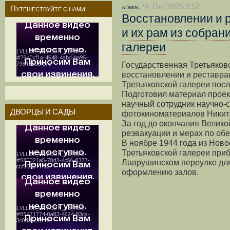
admin
, Чт Окт 2025 3:52
Путешествуйте с нами
Восстановлении и 
и их рам из собран
галереи
Государственная Третьяковс
восстановлении и реставра
Третьяковской галереи пос
Подготовил материал проек
научный сотрудник научно-
ДВОРЦЫ И САДЫ
фотокиноматериалов Никит
За год до окончания Велико
реэвакуации и мерах по обе
В ноябре 1944 года из Ново
Третьяковской галереи приб
Лаврушинском переулке для 
оформлению залов.