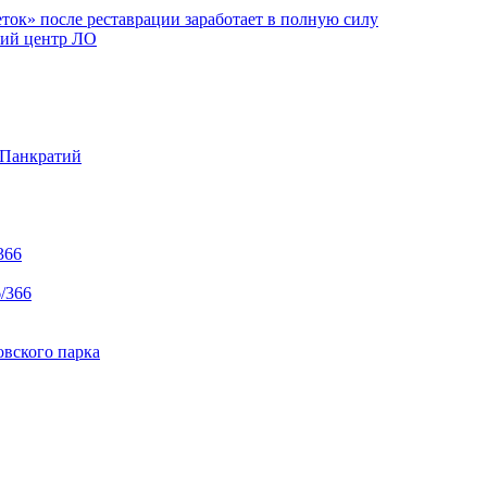
ок» после реставрации заработает в полную силу
ий центр ЛО
 Панкратий
366
/366
вского парка