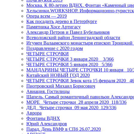
Москва. К 80-летию ВДНХ. Фонтан «Каменный цвет
Хельсинки.WORKSHOP. Информационно-туристск
Опера всем — 2019
Как посадить дерево в Петербурге
Памятника Хосе Артигасу
Александр Петров и Павел Бубельников
Всеволожский район Ленинградской области
Игумен Валаамского монастыря епископ Троицкий
Поздравление с 2020 годом
ЧЕТЫРЕ СТРОЧКИ
ЧЕТЫРЕ СТРОЧКИ 3 января 2020 _ 3/366
ЧЕТЫРЕ СТРОЧКИ 5 января 2020_ 5/366
МАНДАРИНЫ ЧЕТЫРЕ СТРОЧКИ 10 января _10/
Китайский НОВЫЙ ГОД 2020
ЧЕТЫРЕ СТРОЧКИ Зевок кота 15 февраля 2020_ 46
Пиотровский Михаил Борисович
Авиация. Гостилицы
Шапель. Самый романтичный павильон Александро
МОРЕ _Четыре строчки_28 апреля 2020_118/336
ДЕД _Четыре строчки_09 мая 2020_129/336
Аврора
Фонтаны ВДНХ
Юрий Александров
Парад. День ВМФ в СПб 26.07.2020