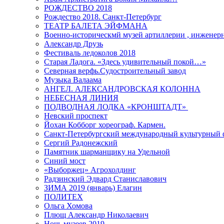
РОЖДЕСТВО 2018
Рождество 2018. Санкт-Петербург
ТЕАТР БАЛЕТА ЭЙФМАНА
Военно-историческмй музей артиллерии , инженерн
Александр Друзь
Фестиваль ледоколов 2018
Старая Ладога. «Здесь удивительный покой…»
Северная верфь.Судостроительный завод
Музыка Валаама
АНГЕЛ. АЛЕКСАНДРОВСКАЯ КОЛОННА
НЕБЕСНАЯ ЛИНИЯ
ПОДВОДНАЯ ЛОДКА «КРОНШТАДТ»
Невский проспект
Йохан Кобборг хореограф. Кармен.
Санкт-Петербургский международный культурный 
Сергий Радонежский
Памятник шарманщику на Удельной
Синий мост
«Выборжец» Агрохолдинг
Радзинский Эдвард Станиславович
ЗИМА 2019 (январь) Елагин
ПОЛИТЕХ
Ольга Хомова
Плющ Александр Николаевич
Ночь музеев 2019