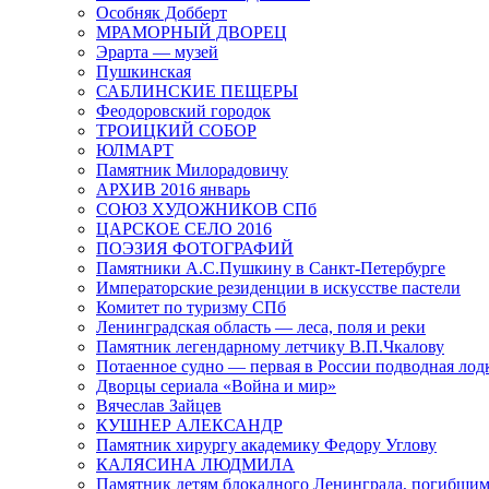
Особняк Добберт
МРАМОРНЫЙ ДВОРЕЦ
Эрарта — музей
Пушкинская
САБЛИНСКИЕ ПЕЩЕРЫ
Феодоровский городок
ТРОИЦКИЙ СОБОР
ЮЛМАРТ
Памятник Милорадовичу
АРХИВ 2016 январь
СОЮЗ ХУДОЖНИКОВ СПб
ЦАРСКОЕ СЕЛО 2016
ПОЭЗИЯ ФОТОГРАФИЙ
Памятники А.С.Пушкину в Санкт-Петербурге
Императорские резиденции в искусстве пастели
Комитет по туризму СПб
Ленинградская область — леса, поля и реки
Памятник легендарному летчику В.П.Чкалову
Потаенное судно — первая в России подводная лод
Дворцы сериала «Война и мир»
Вячеслав Зайцев
КУШНЕР АЛЕКСАНДР
Памятник хирургу академику Федору Углову
КАЛЯСИНА ЛЮДМИЛА
Памятник детям блокадного Ленинграда, погибшим