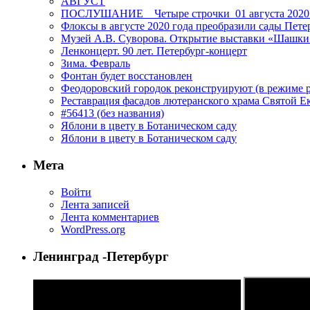
АВГУСТ
ПОСЛУШАНИЕ _ Четыре строчки_01 августа 2020
Флоксы в августе 2020 года преобразили сады Пете
Музей А.В. Суворова. Открытие выставки «Шашки
Ленконцерт. 90 лет. Петербург-концерт
Зима. Февраль
Фонтан будет восстановлен
Феодоровский городок реконструируют (в режиме 
Реставрация фасадов лютеранского храма Святой Е
#56413 (без названия)
Яблони в цвету в Ботаническом саду
Яблони в цвету в Ботаническом саду
Мета
Войти
Лента записей
Лента комментариев
WordPress.org
Ленинград -Петербург