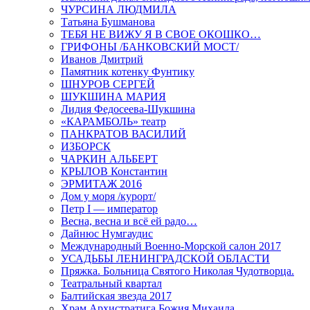
ЧУРСИНА ЛЮДМИЛА
Татьяна Бушманова
ТЕБЯ НЕ ВИЖУ Я В СВОЕ ОКОШКО…
ГРИФОНЫ /БАНКОВСКИЙ МОСТ/
Иванов Дмитрий
Памятник котенку Фунтику
ШНУРОВ СЕРГЕЙ
ШУКШИНА МАРИЯ
Лидия Федосеева-Шукшина
«КАРАМБОЛЬ» театр
ПАНКРАТОВ ВАСИЛИЙ
ИЗБОРСК
ЧАРКИН АЛЬБЕРТ
КРЫЛОВ Константин
ЭРМИТАЖ 2016
Дом у моря /курорт/
Петр I — император
Весна, весна и всё ей радо…
Дайнюс Нумгаудис
Международный Военно-Морской салон 2017
УСАДЬБЫ ЛЕНИНГРАДСКОЙ ОБЛАСТИ
Пряжка. Больница Святого Николая Чудотворца.
Театральный квартал
Балтийская звезда 2017
Храм Архистратига Божия Михаила…