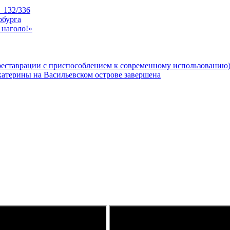
_132/336
рбурга
 наголо!»
реставрации с приспособлением к современному использованию
катерины на Васильевском острове завершена