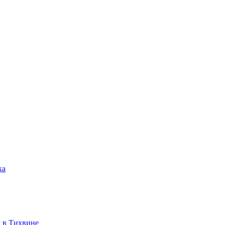
ка
 в Тихвине