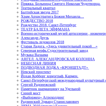
Пряжка. Больница Святого Николая Чудотворца.
Театральный квартал
Балтийская звезда 2017
Храм Архистратига Божия Михаила…
РОЖДЕСТВО 2018
Рождество 2018. Санкт-Петербург
ТЕАТР БАЛЕТА ЭЙФМАНА
Военно-историческмй музей артиллерии , инженерн
Александр Друзь
Фестиваль ледоколов 2018
Старая Ладога. «Здесь удивительный покой…»
Северная верфь.Судостроительный завод
Музыка Валаама
АНГЕЛ. АЛЕКСАНДРОВСКАЯ КОЛОННА
НЕБЕСНАЯ ЛИНИЯ
ПОДВОДНАЯ ЛОДКА «КРОНШТАДТ»
Невский проспект
Йохан Кобборг хореограф. Кармен.
Санкт-Петербургский международный культурный 
Сергий Радонежский
Памятник шарманщику на Удельной
Синий мост
«Выборжец» Агрохолдинг
Радзинский Эдвард Станиславович
ЗИМА 2019 (январь) Елагин