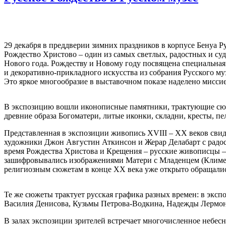
29 декабря в преддверии зимних праздников в корпусе Бенуа Р
Рождество Христово – один из самых светлых, радостных и су
Нового года. Рождеству и Новому году посвящена специальная
и декоративно-прикладного искусства из собрания Русского муз
Это яркое многообразие в выставочном показе наделено миссие
В экспозицию вошли иконописные памятники, трактующие сюже
древние образа Богоматери, литые иконки, складни, кресты, пе
Представленная в экспозиции живопись XVIII – XX веков свид
художники Джон Августин Аткинсон и Жерар Делабарт с радост
время Рождества Христова и Крещения – русские живописцы 
зашифровывались изображениями Матери с Младенцем (Климент 
религиозным сюжетам в конце ХХ века уже открыто обращали
Те же сюжеты трактует русская графика разных времен: в экс
Василия Денисова, Кузьмы Петрова-Водкина, Надежды Лермонт
В залах экспозиции зрителей встречает многочисленное небес