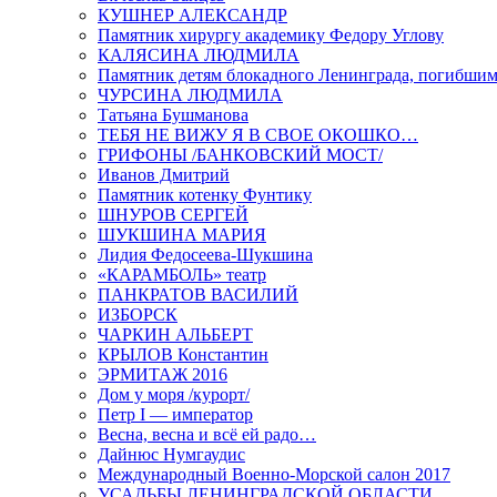
КУШНЕР АЛЕКСАНДР
Памятник хирургу академику Федору Углову
КАЛЯСИНА ЛЮДМИЛА
Памятник детям блокадного Ленинграда, погибшим
ЧУРСИНА ЛЮДМИЛА
Татьяна Бушманова
ТЕБЯ НЕ ВИЖУ Я В СВОЕ ОКОШКО…
ГРИФОНЫ /БАНКОВСКИЙ МОСТ/
Иванов Дмитрий
Памятник котенку Фунтику
ШНУРОВ СЕРГЕЙ
ШУКШИНА МАРИЯ
Лидия Федосеева-Шукшина
«КАРАМБОЛЬ» театр
ПАНКРАТОВ ВАСИЛИЙ
ИЗБОРСК
ЧАРКИН АЛЬБЕРТ
КРЫЛОВ Константин
ЭРМИТАЖ 2016
Дом у моря /курорт/
Петр I — император
Весна, весна и всё ей радо…
Дайнюс Нумгаудис
Международный Военно-Морской салон 2017
УСАДЬБЫ ЛЕНИНГРАДСКОЙ ОБЛАСТИ