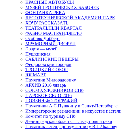
КРАСНЫЕ АВТОБУСЫ
МУЗЕЙ ТРОПИЧЕСКИХ БАБОЧЕК
ФОНТАНКА РЕКА
ЛЕСОТЕХНИЧЕСКОЙ АКАДЕМИИ ПАРК
ХОЧУ РАССКАЗАТЬ
ТЕАТРАЛЬНЫЙ КВАРТАЛ
ФАБИО МАСТРАНДЖЕЛО
Особняк Добберт
МРАМОРНЫЙ ДВОРЕЦ
Эрарта — музей
Пушкинская
САБЛИНСКИЕ ПЕЩЕРЫ
Феодоровский городок
ТРОИЦКИЙ СОБОР
ЮЛМАРТ
Памятник Милорадовичу
АРХИВ 2016 январь
СОЮЗ ХУДОЖНИКОВ СПб
ЦАРСКОЕ СЕЛО 2016
ПОЭЗИЯ ФОТОГРАФИЙ
Памятники А.С.Пушкину в Санкт-Петербурге
Императорские резиденции в искусстве пастели
Комитет по туризму СПб
Ленинградская область — леса, поля и реки
Памятник легендарному летчику В.П.Чкалову