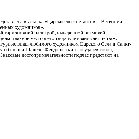
редставлена выставка «Царскосельские мотивы. Весенний
еменных художников».
ной гармоничной палитрой, выверенной ритмикой
ако главное место в его творчестве занимает пейзаж.
ектурные виды любимого художником Царского Села и Санкт-
ом и башней Шапель, Феодоровский Государев собор,
 Знаковые достопримечательности подчас предстают на