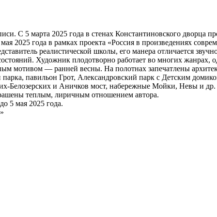
иси. С 5 марта 2025 года в стенах Константиновского дворца п
5 мая 2025 года в рамках проекта «Россия в произведениях совр
дставитель реалистической школы, его манера отличается звуч
остояний. Художник плодотворно работает во многих жанрах, одн
иным мотивом — ранней весны. На полотнах запечатлены архит
и парка, павильон Грот, Александровский парк с Детским домик
ких-Белозерских и Аничков мост, набережные Мойки, Невы и др.
крашены теплым, лиричным отношением автора.
о 5 мая 2025 года.
в»