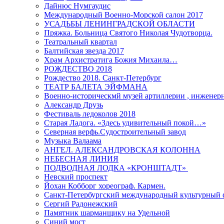
Дайнюс Нумгаудис
Международный Военно-Морской салон 2017
УСАДЬБЫ ЛЕНИНГРАДСКОЙ ОБЛАСТИ
Пряжка. Больница Святого Николая Чудотворца.
Театральный квартал
Балтийская звезда 2017
Храм Архистратига Божия Михаила…
РОЖДЕСТВО 2018
Рождество 2018. Санкт-Петербург
ТЕАТР БАЛЕТА ЭЙФМАНА
Военно-историческмй музей артиллерии , инженерн
Александр Друзь
Фестиваль ледоколов 2018
Старая Ладога. «Здесь удивительный покой…»
Северная верфь.Судостроительный завод
Музыка Валаама
АНГЕЛ. АЛЕКСАНДРОВСКАЯ КОЛОННА
НЕБЕСНАЯ ЛИНИЯ
ПОДВОДНАЯ ЛОДКА «КРОНШТАДТ»
Невский проспект
Йохан Кобборг хореограф. Кармен.
Санкт-Петербургский международный культурный 
Сергий Радонежский
Памятник шарманщику на Удельной
Синий мост