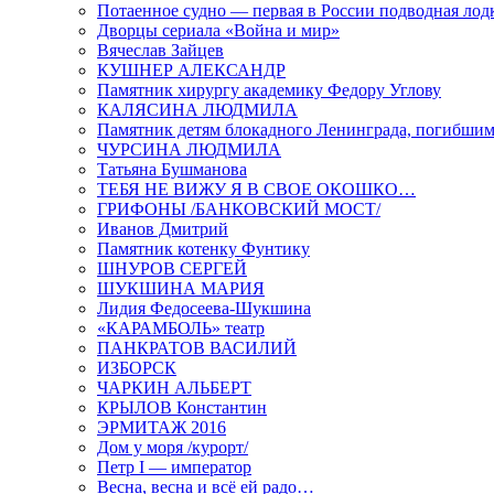
Потаенное судно — первая в России подводная лод
Дворцы сериала «Война и мир»
Вячеслав Зайцев
КУШНЕР АЛЕКСАНДР
Памятник хирургу академику Федору Углову
КАЛЯСИНА ЛЮДМИЛА
Памятник детям блокадного Ленинграда, погибшим
ЧУРСИНА ЛЮДМИЛА
Татьяна Бушманова
ТЕБЯ НЕ ВИЖУ Я В СВОЕ ОКОШКО…
ГРИФОНЫ /БАНКОВСКИЙ МОСТ/
Иванов Дмитрий
Памятник котенку Фунтику
ШНУРОВ СЕРГЕЙ
ШУКШИНА МАРИЯ
Лидия Федосеева-Шукшина
«КАРАМБОЛЬ» театр
ПАНКРАТОВ ВАСИЛИЙ
ИЗБОРСК
ЧАРКИН АЛЬБЕРТ
КРЫЛОВ Константин
ЭРМИТАЖ 2016
Дом у моря /курорт/
Петр I — император
Весна, весна и всё ей радо…