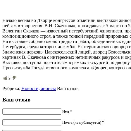
Начало весны во Дворце конгрессов отметили выставкой живоп
пейзаж в творчестве В.Н. Скачкова», проходящая с 5 марта по 
Валентин Скачков — известный петербургский живописец, пре
композиционного строя, а также тонкой передачей природных с
На выставке собрано около тридцати работ, объединенных ед
Петербурга, среди которых ансамбль Екатерининского дворца 
Знаменская церковь, Царскосельский лицей, дворец Белосельс
картинах В. Скачкова с интересных нетипичных ракурсов и о
Выставка доступна посетителям в рамках экскурсий по дворцу д
Пресс-служба Государственного комплекса «Дворец конгрессо
2
Рубрика:
Новости, анонсы
Ваш отзыв
Ваш отзыв
Имя *
Почта (не публикуется) *