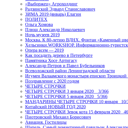
«Выборжец» Агрохолдинг
Радзинский Эдвард Станиславович
ЗИМА 2019 (январь) Елагин
ПОЛИТЕХ
Ольга Хомова
Плющ Александр Николаевич
Ночь музеев 2019
Москва. К 80-летию ВДНХ. Фонтан «Каменный цвет
Хельсинки.WORKSHOP. Информационно-туристск
Опера всем — 2019
Как посадить дерево в Петербурге
Памятника Хосе Артигасу
Александр Петров и Павел Бубельников
Всеволожский район Ленинградской области
Игумен Валаамского монастыря епископ Троицкий
Поздравление с 2020 годом
ЧЕТЫРЕ СТРОЧКИ
ЧЕТЫРЕ СТРОЧКИ 3 января 2020 _ 3/366
ЧЕТЫРЕ СТРОЧКИ 5 января 2020_ 5/366
МАНДАРИНЫ ЧЕТЫРЕ СТРОЧКИ 10 января _10/
Китайский НОВЫЙ ГОД 2020
ЧЕТЫРЕ СТРОЧКИ Зевок кота 15 февраля 2020_ 46
Пиотровский Михаил Борисович
Авиация. Гостилицы
Шапель. Самый романтичный павильон Александро