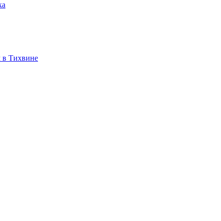
ка
 в Тихвине