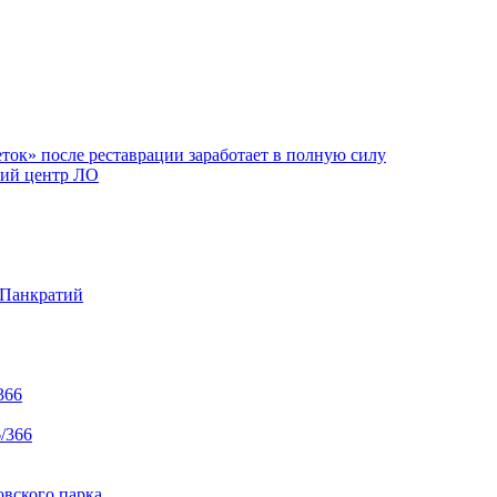
ок» после реставрации заработает в полную силу
ий центр ЛО
 Панкратий
366
/366
вского парка