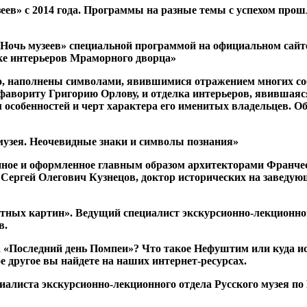
зеев» с 2014 года. Программы на разные темы с успехом пр
«Ночь музеев» специальной программой на официальном сайте
лке интерьеров Мраморного дворца»
, наполнены символами, явившимися отражением многих собы
фавориту Григорию Орлову, и отделка интерьеров, явившая
 особенностей и черт характера его именитых владельцев. О
 музея. Неочевидные знаки и символы познания»
енное и оформленное главным образом архитекторами Франч
Сергей Олегович Кузнецов, доктор исторических на заведую
стных картин». Ведущий специалист экскурсионно-лекционног
в.
а «Последний день Помпеи»? Что такое Нефуштим или куда и
 другое вы найдете на наших интернет-ресурсах.
циалиста экскурсионно-лекционного отдела Русского музея п