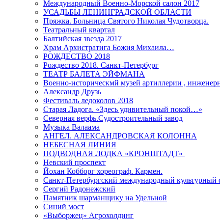
Международный Военно-Морской салон 2017
УСАДЬБЫ ЛЕНИНГРАДСКОЙ ОБЛАСТИ
Пряжка. Больница Святого Николая Чудотворца.
Театральный квартал
Балтийская звезда 2017
Храм Архистратига Божия Михаила…
РОЖДЕСТВО 2018
Рождество 2018. Санкт-Петербург
ТЕАТР БАЛЕТА ЭЙФМАНА
Военно-историческмй музей артиллерии , инженерн
Александр Друзь
Фестиваль ледоколов 2018
Старая Ладога. «Здесь удивительный покой…»
Северная верфь.Судостроительный завод
Музыка Валаама
АНГЕЛ. АЛЕКСАНДРОВСКАЯ КОЛОННА
НЕБЕСНАЯ ЛИНИЯ
ПОДВОДНАЯ ЛОДКА «КРОНШТАДТ»
Невский проспект
Йохан Кобборг хореограф. Кармен.
Санкт-Петербургский международный культурный 
Сергий Радонежский
Памятник шарманщику на Удельной
Синий мост
«Выборжец» Агрохолдинг