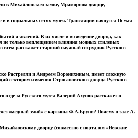
ошли в Михайловском замке, Мраморном дворце,
 и в социальных сетях музея. Трансляции начнутся 16 мая
тий и явлений. В их числе и возведение дворца, как
ся не только воплощением влияния модных стилевых
бо всем расскажет старший научный сотрудник Русского
еско Растрелли и Андреем Воронихиным, имеет сложную
щий сектором изучения Строгановского дворца Русского
о отдела Русского музея Валерий Ахунов расскажет о
счез «медный змий» с картины Ф.А.Бруни? Почему в зале А.
о Михайловскому дворцу (совместно с порталом «Невские