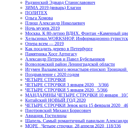
Радзинский Эдвард Станиславович
ЗИМА 2019 (январь) Елагин
ПОЛИТЕХ
Ольга Хомова
Плющ Александр Николаевич
Ночь музеев 2019
Москва. К 80-летию ВДНХ. Фонтан «Каменный цвет
Хельсинки.WORKSHOP. Информационно-туристск
Опера всем — 2019
Как посадить дерево в Петербурге
Памятника Хосе Артигасу
Александр Петров и Павел Бубельников
Всеволожский район Ленинградской области
Игумен Валаамского монастыря епископ Троицкий
Поздравление с 2020 годом
ЧЕТЫРЕ СТРОЧКИ
ЧЕТЫРЕ СТРОЧКИ 3 января 2020 _ 3/366
ЧЕТЫРЕ СТРОЧКИ 5 января 2020_ 5/366
МАНДАРИНЫ ЧЕТЫРЕ СТРОЧКИ 10 января _10/
Китайский НОВЫЙ ГОД 2020
ЧЕТЫРЕ СТРОЧКИ Зевок кота 15 февраля 2020_ 46
Пиотровский Михаил Борисович
Авиация. Гостилицы
Шапель. Самый романтичный павильон Александро
МОРЕ _Четыре строчки_28 апреля 2020_118/336