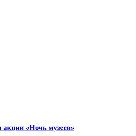
+/
н акции «Ночь музеев»