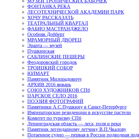
МУЗЕЙ ТРОПИЧЕСКИХ БАБОЧЕК
ФОНТАНКА РЕКА
ЛЕСОТЕХНИЧЕСКОЙ АКАДЕМИИ ПАРК
ХОЧУ РАССКАЗАТЬ
ТЕАТРАЛЬНЫЙ КВАРТАЛ
ФАБИО МАСТРАНДЖЕЛО
Особняк Добберт
МРАМОРНЫЙ ДВОРЕЦ
Эрарта — музей
Пушкинская
САБЛИНСКИЕ ПЕЩЕРЫ
Феодоровский городок
ТРОИЦКИЙ СОБОР
ЮЛМАРТ
Памятник Милорадовичу
АРХИВ 2016 январь
СОЮЗ ХУДОЖНИКОВ СПб
ЦАРСКОЕ СЕЛО 2016
ПОЭЗИЯ ФОТОГРАФИЙ
Памятники А.С.Пушкину в Санкт-Петербурге
Императорские резиденции в искусстве пастели
Комитет по туризму СПб
Ленинградская область — леса, поля и реки
Памятник легендарному летчику В.П.Чкалову
Потаенное судно — первая в России подводная лод