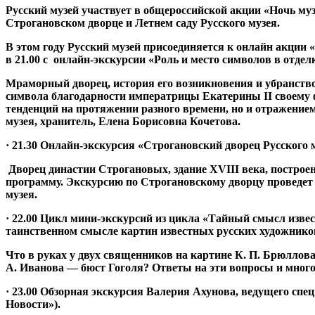
Русский музей участвует в общероссийской акции «Ночь му
Строгановском дворце и Летнем саду Русского музея.
В этом году Русский музей присоединяется к онлайн акции 
в 21.00 c онлайн-экскурсии «Роль и место символов в отде
Мраморный дворец, история его возникновения и убранство
символа благодарности императрицы Екатерины II своему 
тенденций на протяжении разного времени, но и отражением
музея, хранитель, Елена Борисовна Кочетова.
· 21.30 Онлайн-экскурсия «Строгановский дворец Русского
Дворец династии Строгановых, здание XVIII века, постро
программу. Экскурсию по Строгановскому дворцу проведет 
музея.
· 22.00 Цикл мини-экскурсий из цикла «Тайный смысл изве
таинственном смысле картин известных русских художнико
Что в руках у двух священников на картине К. П. Брюллов
А. Иванова — бюст Гоголя? Ответы на эти вопросы и многое
· 23.00 Обзорная экскурсия Валерия Ахунова, ведущего спе
Новости»).