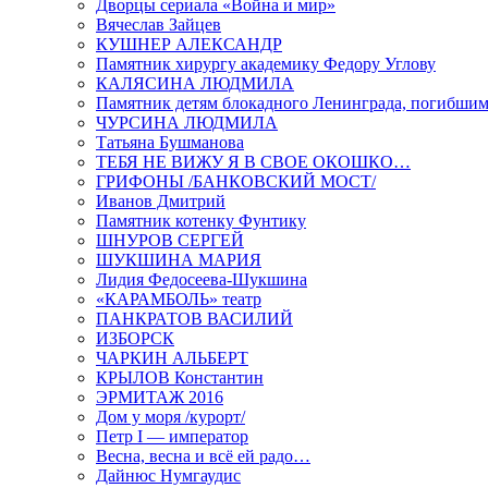
Дворцы сериала «Война и мир»
Вячеслав Зайцев
КУШНЕР АЛЕКСАНДР
Памятник хирургу академику Федору Углову
КАЛЯСИНА ЛЮДМИЛА
Памятник детям блокадного Ленинграда, погибшим
ЧУРСИНА ЛЮДМИЛА
Татьяна Бушманова
ТЕБЯ НЕ ВИЖУ Я В СВОЕ ОКОШКО…
ГРИФОНЫ /БАНКОВСКИЙ МОСТ/
Иванов Дмитрий
Памятник котенку Фунтику
ШНУРОВ СЕРГЕЙ
ШУКШИНА МАРИЯ
Лидия Федосеева-Шукшина
«КАРАМБОЛЬ» театр
ПАНКРАТОВ ВАСИЛИЙ
ИЗБОРСК
ЧАРКИН АЛЬБЕРТ
КРЫЛОВ Константин
ЭРМИТАЖ 2016
Дом у моря /курорт/
Петр I — император
Весна, весна и всё ей радо…
Дайнюс Нумгаудис