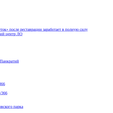
ок» после реставрации заработает в полную силу
ий центр ЛО
 Панкратий
366
/366
вского парка