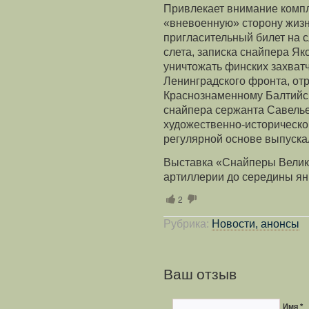
Привлекает внимание комп
«вневоенную» сторону жизн
пригласительный билет на с
слета, записка снайпера Як
уничтожать финских захват
Ленинградского фронта, от
Краснознаменному Балтийск
снайпера сержанта Савельев
художественно-историческо
регулярной основе выпускал
Выставка «Снайперы Велик
артиллерии до середины ян
2
Рубрика:
Новости, анонсы
Ваш отзыв
Имя *