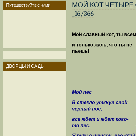
МОЙ КОТ ЧЕТЫРЕ С
Путешествуйте с нами
_16/366
Мой славный кот, ты всем
и только жаль, что ты не
пьешь!
ДВОРЦЫ И САДЫ
Мой пес
В стекло уткнув свой
черный нос,
все ждет и ждет кого-
то пес.
Я руку в шерсть его клад