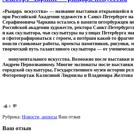
«Рыцарь искусства» — название выставки открывшейся в 
при Российской Академии художеств в Санкт-Петербурге на
Серафимовича Чаркина осталось в памяти петербуржцев не
Российской академии художеств, ректора Санкт-Петербургс
и как скульптора, чьи скульптуры на улицах Петербурга 
и сфотографироваться с героем, а потёрши какой-то фрагм
вошли станковые работы, проекты памятников, рисунки, эс
творческий путь талантливого скульптора — от ученических
монументального искусства. Возможно после выставки 
Андрею Первозванному. Многие экспонаты после выставки б
городской скульптуры, Государственного музея истории рел
Фоторепортаж Калясиной Людмилы и Владимира Желтова 0
4
Рубрика:
Новости, анонсы
Ваш отзыв
Ваш отзыв