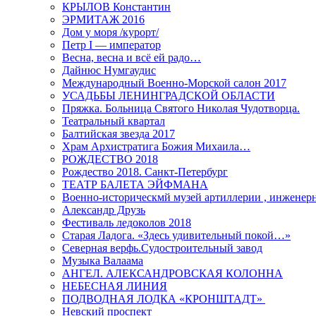
КРЫЛОВ Константин
ЭРМИТАЖ 2016
Дом у моря /курорт/
Петр I — император
Весна, весна и всё ей радо…
Дайнюс Нумгаудис
Международный Военно-Морской салон 2017
УСАДЬБЫ ЛЕНИНГРАДСКОЙ ОБЛАСТИ
Пряжка. Больница Святого Николая Чудотворца.
Театральный квартал
Балтийская звезда 2017
Храм Архистратига Божия Михаила…
РОЖДЕСТВО 2018
Рождество 2018. Санкт-Петербург
ТЕАТР БАЛЕТА ЭЙФМАНА
Военно-историческмй музей артиллерии , инженерн
Александр Друзь
Фестиваль ледоколов 2018
Старая Ладога. «Здесь удивительный покой…»
Северная верфь.Судостроительный завод
Музыка Валаама
АНГЕЛ. АЛЕКСАНДРОВСКАЯ КОЛОННА
НЕБЕСНАЯ ЛИНИЯ
ПОДВОДНАЯ ЛОДКА «КРОНШТАДТ»
Невский проспект