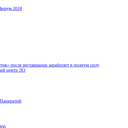
форум 2018
ок» после реставрации заработает в полную силу
ий центр ЛО
 Панкратий
366