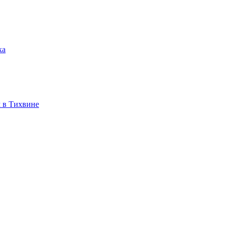
ка
 в Тихвине