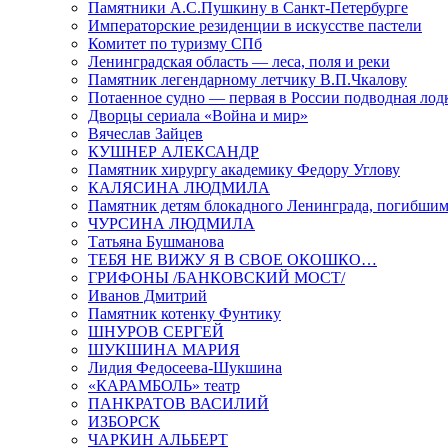
Памятники А.С.Пушкину в Санкт-Петербурге
Императорские резиденции в искусстве пастели
Комитет по туризму СПб
Ленинградская область — леса, поля и реки
Памятник легендарному летчику В.П.Чкалову
Потаенное судно — первая в России подводная лод
Дворцы сериала «Война и мир»
Вячеслав Зайцев
КУШНЕР АЛЕКСАНДР
Памятник хирургу академику Федору Углову
КАЛЯСИНА ЛЮДМИЛА
Памятник детям блокадного Ленинграда, погибшим
ЧУРСИНА ЛЮДМИЛА
Татьяна Бушманова
ТЕБЯ НЕ ВИЖУ Я В СВОЕ ОКОШКО…
ГРИФОНЫ /БАНКОВСКИЙ МОСТ/
Иванов Дмитрий
Памятник котенку Фунтику
ШНУРОВ СЕРГЕЙ
ШУКШИНА МАРИЯ
Лидия Федосеева-Шукшина
«КАРАМБОЛЬ» театр
ПАНКРАТОВ ВАСИЛИЙ
ИЗБОРСК
ЧАРКИН АЛЬБЕРТ