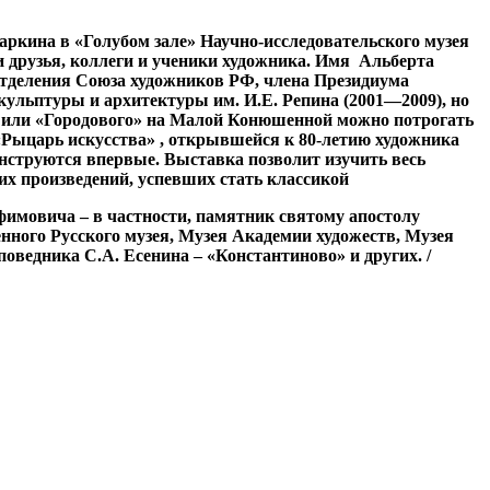
кина в «Голубом зале» Научно-исследовательского музея
 друзья, коллеги и ученики художника.
Имя Альберта
отделения Союза художников РФ, члена Президиума
кульптуры и архитектуры им. И.Е. Репина (2001—2009), но
й или «Городового» на Малой Конюшенной можно потрогать
«Рыцарь искусства» , открывшейся к 80-летию художника
онструются впервые. Выставка позволит изучить весь
их произведений, успевших стать классикой
имовича – в частности, памятник святому апостолу
нного Русского музея, Музея Академии художеств, Музея
оведника С.А. Есенина – «Константиново» и других. /