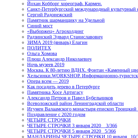
Йохан Кобборг хореограф. Кармен.
Санкт-Петербургский международный культурный 
Сергий Радонежский
Памятник шарманщику на Удельной
Синий мост
«Выборжец» Агрохолдинг
Радзинский Эдвард Станиславович
ЗИМА 2019 (январь) Елагин
ПОЛИТЕХ
Ольга Хомова
Плющ Александр Николаевич
Ночь музеев 2019
Москва. К 80-летию ВДНХ. Фонтан «Каменный цвет
Хельсинки.WORKSHOP. Информационно-туристск
Опера всем — 2019
Как посадить дерево в Петербурге
Памятника Хосе Артигасу
Александр Петров и Павел Бубельников
Всеволожский район Ленинградской области
Игумен Валаамского монастыря епископ Троицкий
Поздравление с 2020 годом
ЧЕТЫРЕ СТРОЧКИ
ЧЕТЫРЕ СТРОЧКИ 3 января 2020 _ 3/366
ЧЕТЫРЕ СТРОЧКИ 5 января 2020_ 5/366
МАНДАРИНЫ ЧЕТЫРЕ СТРОЧКИ 10 января _10/