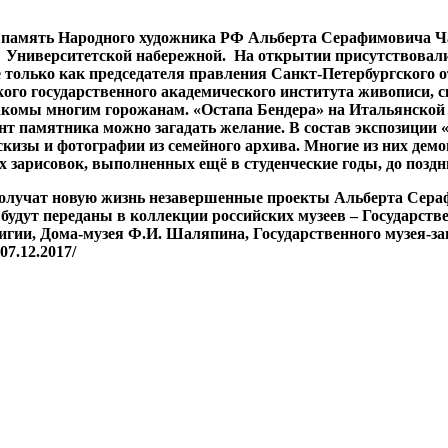
память Народного художника РФ Альберта Серафимовича Чар
 Университетской набережной. На открытии присутствовали
 только как председателя правления Санкт-Петербургского 
кого государственного
академического института живописи, с
знакомы многим горожанам. «Остапа Бендера» на Итальянско
ент памятника
можно загадать желание. В состав экспозиции 
кизы и фотографии из семейного архива. Многие из них дем
 зарисовок, выполненных ещё в студенческие годы, до поздн
получат новую жизнь незавершенные проекты Альберта Сераф
удут переданы в коллекции российских музеев – Государстве
игии, Дома-музея Ф.И. Шаляпина, Государственного музея-зап
7.12.2017/