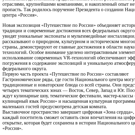
отраслями, крупнейшими компаниями, и накопленный опыт н
пропасть. Так родилось поручение Президента о создании Нац
центра «Россия».
Новая экспозиция «Путешествие по России» объединяет истор
традиции и современные достижения всех федеральных округо
увидят уникальные экспонаты и мультимедийные инсталляции
рассказывают о природном, культурном и историческом много
страны, демонстрируют ее главные достижения в области наук
технологий. Особое внимание уделено интерактивным элемент
использование современных VR-технологий обеспечивают эфф
погружения в содержание экспозиций и уникальную атмосфер
федерального округа.
Первую часть проекта «Путешествие по России» составляют
Гастрономические ряды, где гости Национального центра могу
традиционные и новаторские блюда со всей страны. Они предс
четырех тематических зонах — Восток, Север, Запад и Юг. Пос
ждут кулинарные шоу, тематические фестивали, мастер-классы
кулинарный язык России» и насыщенная культурная программа
маленьких гостей предусмотрена детская комната.
Выставочное пространство завершает цифровая «Зона сердца», 
каждый посетитель сможет оставить свои впечатления на циф
открытке, которая будет сохранена в истории Национального ц
«Россия».