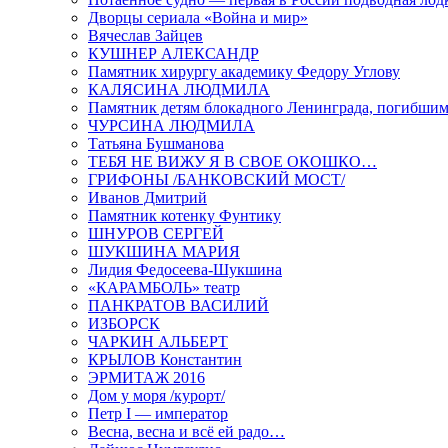
Дворцы сериала «Война и мир»
Вячеслав Зайцев
КУШНЕР АЛЕКСАНДР
Памятник хирургу академику Федору Углову
КАЛЯСИНА ЛЮДМИЛА
Памятник детям блокадного Ленинграда, погибшим
ЧУРСИНА ЛЮДМИЛА
Татьяна Бушманова
ТЕБЯ НЕ ВИЖУ Я В СВОЕ ОКОШКО…
ГРИФОНЫ /БАНКОВСКИЙ МОСТ/
Иванов Дмитрий
Памятник котенку Фунтику
ШНУРОВ СЕРГЕЙ
ШУКШИНА МАРИЯ
Лидия Федосеева-Шукшина
«КАРАМБОЛЬ» театр
ПАНКРАТОВ ВАСИЛИЙ
ИЗБОРСК
ЧАРКИН АЛЬБЕРТ
КРЫЛОВ Константин
ЭРМИТАЖ 2016
Дом у моря /курорт/
Петр I — император
Весна, весна и всё ей радо…