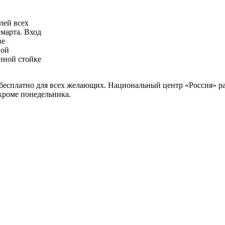
лей всех
марта. Вход
ве
ной
нной стойке
есплатно для всех желающих. Национальный центр «Россия» рас
 кроме понедельника.