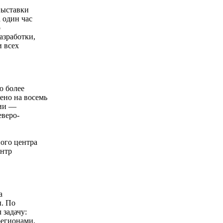
выставки
 один час
о
азработки,
и всех
ю более
лено на восемь
сии —
веро-
ого центра
ентр
а
ы. По
задачу:
регионами,