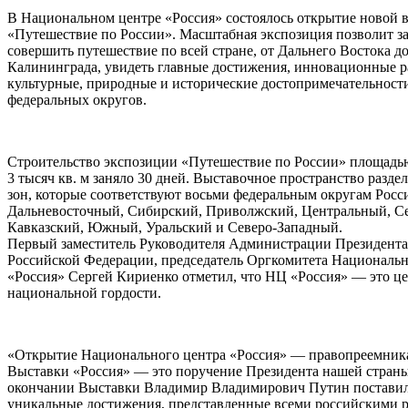
В Национальном центре «Россия» состоялось открытие новой 
«Путешествие по России». Масштабная экспозиция позволит за
совершить путешествие по всей стране, от Дальнего Востока д
Калининграда, увидеть главные достижения, инновационные р
культурные, природные и исторические достопримечательност
федеральных округов.
Строительство экспозиции «Путешествие по России» площадь
3 тысяч кв. м заняло 30 дней. Выставочное пространство разде
зон, которые соответствуют восьми федеральным округам Рос
Дальневосточный, Сибирский, Приволжский, Центральный, Се
Кавказский, Южный, Уральский и Северо-Западный.
Первый заместитель Руководителя Администрации Президента
Российской Федерации, председатель Оргкомитета Национальн
«Россия» Сергей Кириенко отметил, что НЦ «Россия» — это ц
национальной гордости.
«Открытие Национального центра «Россия» — правопреемник
Выставки «Россия» — это поручение Президента нашей стран
окончании Выставки Владимир Владимирович Путин поставил 
уникальные достижения, представленные всеми российскими 