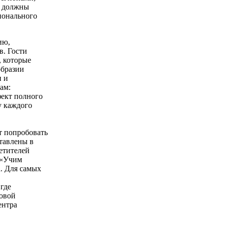
е должны
ионального
ию,
в. Гости
, которые
образии
и и
ам:
ект полного
у каждого
т попробовать
тавлены в
етителей
 «Учим
. Для самых
где
ровой
ентра