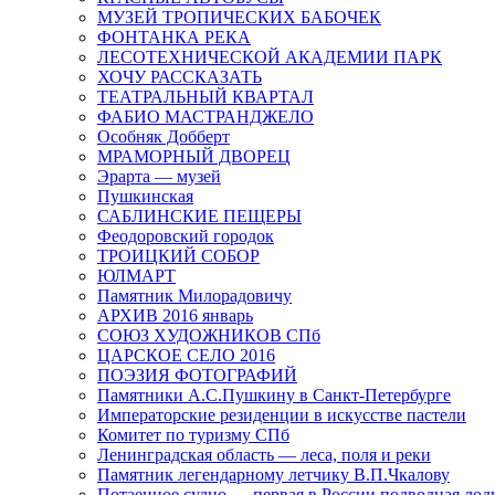
МУЗЕЙ ТРОПИЧЕСКИХ БАБОЧЕК
ФОНТАНКА РЕКА
ЛЕСОТЕХНИЧЕСКОЙ АКАДЕМИИ ПАРК
ХОЧУ РАССКАЗАТЬ
ТЕАТРАЛЬНЫЙ КВАРТАЛ
ФАБИО МАСТРАНДЖЕЛО
Особняк Добберт
МРАМОРНЫЙ ДВОРЕЦ
Эрарта — музей
Пушкинская
САБЛИНСКИЕ ПЕЩЕРЫ
Феодоровский городок
ТРОИЦКИЙ СОБОР
ЮЛМАРТ
Памятник Милорадовичу
АРХИВ 2016 январь
СОЮЗ ХУДОЖНИКОВ СПб
ЦАРСКОЕ СЕЛО 2016
ПОЭЗИЯ ФОТОГРАФИЙ
Памятники А.С.Пушкину в Санкт-Петербурге
Императорские резиденции в искусстве пастели
Комитет по туризму СПб
Ленинградская область — леса, поля и реки
Памятник легендарному летчику В.П.Чкалову
Потаенное судно — первая в России подводная лод